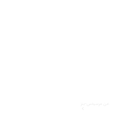
كل الخدمات
احجز زيارتك
القادمة
للخدمة
كتيبات ملاك
السيارات
عن مرسيدس-بنز