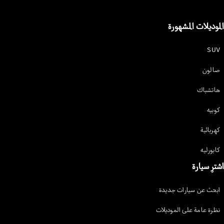
سيارات جديدة
كابورليه
الموديلات المشهورة
SUV
صالون
All
هاتشباك
Cabriolets /
Roadsters
كوبيه
CLE كابورليه
كهربائية
Mercedes-
AMG SL
كابورليه
Roadster
Mercedes-
اشترِ سيارة
Maybach SL
Monogram
ابحث عن سيارات جديدة
Series
نظرة عامة على الموديلات
احجز تجربة