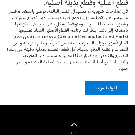
قطع أصلية وقطع بديلة أصلية.
GLS
لأي إصلاحات ضرورية أو لاستبدال القطع التالفة، نوصي باستخدام قطع
الفئة G
كهرباء
مرسيدس-بنز الأصلية. فهي تجمع خبرة مرسيدس-بنز كصانع سيارات،
الفئة G
ومُطوّرة خصيصًا لسيارتك ومتوافقة بشكل مثالي مع باقي مكوّناتها.
بالإضافة إلى ذلك، يوفّر لك برنامج القطع الأصلية المُعاد تصنيعها
احجز تجربة
(Genuine Remanufactured Parts) مجموعة واسعة من قطع
قيادة
الغيار لأشهر طرازات السيارات – بدءًا من المولّد ونظام التوجيه وحتى
ابحث عن
المحرك وأنظمة الدفع البديلة. كل قطعة تخضع لعملية دقيقة من إعادة
سيارات جديدة
التصنيع والفحص والاختبار وفقًا لمعايير مرسيدس-بنز الدقيقة.
كوبيه
والنتيجة: قطع أصلية مُعاد تصنيعها بجودة القطعة الجديدة وبسعر
مميز.
اعرف المزيد
CLE كوبيه
احجز تجربة
قيادة
ابحث عن
أعلى