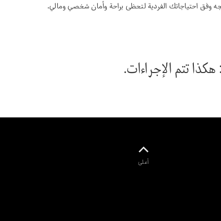
 وفق احتياجاتك الفردية لتحظى براحة وأمان شخصي ومالي.
سيدان
كذا تتم الإجراءات.
All Sedans
CLA
كهرباء
سيدان
CLA سيدان
الفئة C سيدان
الفئة E سيدان
الفئة S
Mercedes-
أعلى
Maybach
الفئة S
احجز تجربة
قيادة